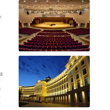
学
设
有
的
人
乐