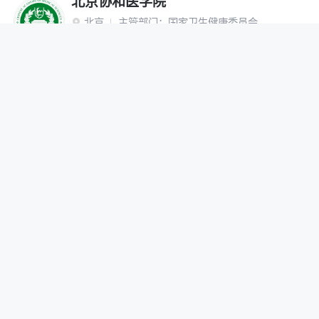
北京协和医学院
北京
主管部门：
国家卫生健康委员会

“双一流”建设高校
研究生院
网报公告
招生简章
在线咨询
调剂办法
首都医科大学
北京
主管部门：
北京市

网报公告
招生简章
在线咨询
调剂办法
北京中医药大学
北京
主管部门：
教育部

“双一流”建设高校
网报公告
招生简章
在线咨询
调剂办法