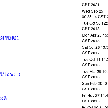
CST 2021
Wed Sep 25
09:35:14 CST 
Tue Oct 30 12:
CST 2018
Mon Apr 23 15
划”调剂通知
CST 2018
Sat Oct 28 13:
CST 2017
Tue Oct 11 11:
CST 2016
Tue Mar 29 10:
调剂公告(一)
CST 2016
Sun Feb 28 18
CST 2016
Fri Nov 27 11:
生公告
CST 2015
Fri Oct 09 14:0