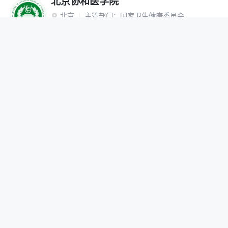
北京协和医学院
北京
主管部门：
国家卫生健康委员会

“双一流”建设高校
研究生院
网报公告
招生简章
在线咨询
调剂办法
首都医科大学
北京
主管部门：
北京市

网报公告
招生简章
在线咨询
调剂办法
北京中医药大学
北京
主管部门：
教育部

“双一流”建设高校
网报公告
招生简章
在线咨询
调剂办法