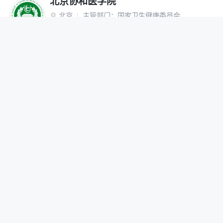
北京协和医学院
北京
主管部门：
国家卫生健康委员会

“双一流”建设高校
研究生院
网报公告
招生简章
在线咨询
调剂办法
首都医科大学
北京
主管部门：
北京市

网报公告
招生简章
在线咨询
调剂办法
北京中医药大学
北京
主管部门：
教育部

“双一流”建设高校
网报公告
招生简章
在线咨询
调剂办法