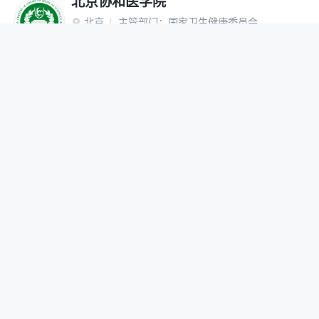
北京协和医学院
北京
主管部门：
国家卫生健康委员会

“双一流”建设高校
研究生院
网报公告
招生简章
在线咨询
调剂办法
首都医科大学
北京
主管部门：
北京市

网报公告
招生简章
在线咨询
调剂办法
北京中医药大学
北京
主管部门：
教育部

“双一流”建设高校
网报公告
招生简章
在线咨询
调剂办法