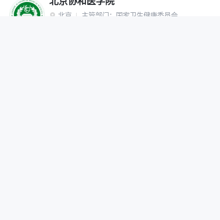
北京协和医学院
北京
主管部门：
国家卫生健康委员会

“双一流”建设高校
研究生院
网报公告
招生简章
在线咨询
调剂办法
首都医科大学
北京
主管部门：
北京市

网报公告
招生简章
在线咨询
调剂办法
北京中医药大学
北京
主管部门：
教育部

“双一流”建设高校
网报公告
招生简章
在线咨询
调剂办法