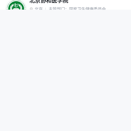
北京协和医学院
北京
主管部门：
国家卫生健康委员会

“双一流”建设高校
研究生院
网报公告
招生简章
在线咨询
调剂办法
首都医科大学
北京
主管部门：
北京市

网报公告
招生简章
在线咨询
调剂办法
北京中医药大学
北京
主管部门：
教育部

“双一流”建设高校
网报公告
招生简章
在线咨询
调剂办法