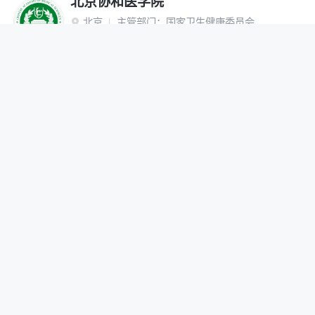
北京协和医学院
北京
主管部门：
国家卫生健康委员会

“双一流”建设高校
研究生院
网报公告
招生简章
在线咨询
调剂办法
首都医科大学
北京
主管部门：
北京市

网报公告
招生简章
在线咨询
调剂办法
北京中医药大学
北京
主管部门：
教育部

“双一流”建设高校
网报公告
招生简章
在线咨询
调剂办法