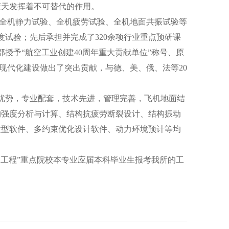
蓝天发挥着不可替代的作用
。
全机静力试验、全机疲劳试验、全机地面共振试验等
度试验；先后承担并完成了
320
余项行业重点预研课
部授予“航空工业创建
40
周年重大贡献单位”称号、原
防现代化建设做出了突出贡献，与德、美、俄、法等
20
优势，专业配套，技术先进，管理完善，飞机地面结
构强度分析与计算、结构抗疲劳断裂设计、结构振动
大型软件、多约束优化设计软件、动力环境预计等均
1
工程”重点院校本专业应届本科毕业生报考我所的工