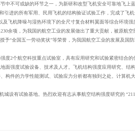
环节中不可或缺的环节之一，为新研和改型飞机安全可靠地飞上
和引进的所有军用、民用飞机的结构验证试验工作，完成了飞机
以及飞机降噪与湿热环境下的全尺寸复合材料翼面等综合环境强
果
230
余项，为我国的航空工业的发展做出了重大贡献，被原航空
会授予“全国五一劳动奖状”等荣誉，为我国航空工业的发展及国
动强度
2
个航空科技重点试验室，具有应用研究和试验紧密结合的
机地面强度试验设备、技术及人才。飞机结构强度应用研究、结
件、构件的力学性能测试、试验应力分析都有独到之处。计算机
机城设有试验基地。热烈欢迎有志从事航空结构强度研究的 “
21