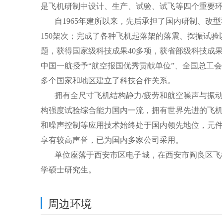
是飞机研制中设计、生产、试验、试飞等四个重要
自
1965
年建所以来，先后承担了国内研制、改型
150
架次；完成了各种飞机起落架的落震、摆振试验
题，获得国家级科技成果
40
多项，获省部级科技成
中国一航授予“航空报国优秀贡献单位”、全国总工
多个国家和地区建立了科技合作关系
。
拥有全尺寸飞机结构静力
/
疲劳和航空噪声与振
构强度试验综合能力国内一流，拥有世界先进的飞
和噪声控制等应用技术始终处于国内领先地位，元
享有较高声誉，已为国内多家公司采用
。
单位座落于西安市区电子城，在西安市阎良区飞
学硕士研究生。
周边环境