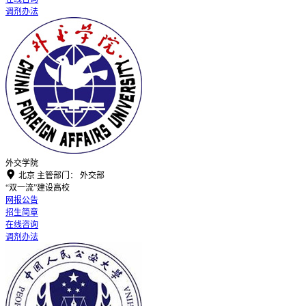
调剂办法
外交学院

北京
主管部门：
外交部
“双一流”建设高校
网报公告
招生简章
在线咨询
调剂办法