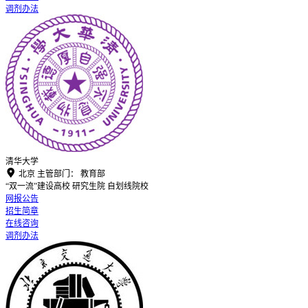
调剂办法
清华大学

北京
主管部门：
教育部
“双一流”建设高校
研究生院
自划线院校
网报公告
招生简章
在线咨询
调剂办法