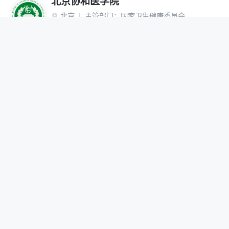
北京协和医学院
北京
主管部门：
国家卫生健康委员会

“双一流”建设高校
研究生院
网报公告
招生简章
在线咨询
调剂办法
首都医科大学
北京
主管部门：
北京市

网报公告
招生简章
在线咨询
调剂办法
北京中医药大学
北京
主管部门：
教育部

“双一流”建设高校
网报公告
招生简章
在线咨询
调剂办法