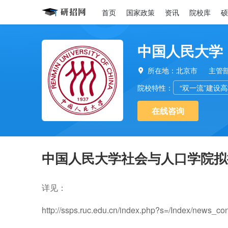
首页
国家政策
资讯
院校库
硕
中国人民大学
所在地：北京市
主管

院校特性：
“双一流”建设
在线咨询
中国人民大学社会与人口学院拟
详见：
http://ssps.ruc.edu.cn/index.php?s=/Index/news_con