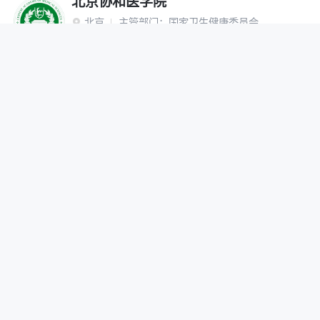
北京协和医学院
北京
主管部门：
国家卫生健康委员会

“双一流”建设高校
研究生院
网报公告
招生简章
在线咨询
调剂办法
首都医科大学
北京
主管部门：
北京市

网报公告
招生简章
在线咨询
调剂办法
北京中医药大学
北京
主管部门：
教育部

“双一流”建设高校
网报公告
招生简章
在线咨询
调剂办法