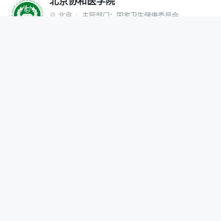
北京协和医学院
北京
主管部门：
国家卫生健康委员会

“双一流”建设高校
研究生院
网报公告
招生简章
在线咨询
调剂办法
首都医科大学
北京
主管部门：
北京市

网报公告
招生简章
在线咨询
调剂办法
北京中医药大学
北京
主管部门：
教育部

“双一流”建设高校
网报公告
招生简章
在线咨询
调剂办法