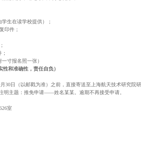
由学生在读学校提供）；
复印件；
；
件；
附一寸报名照一张）
实性和准确性，责任自负）
9
月
30
日
（以邮戳为准）之前，直接寄送至上海航天技术研究院
注明主题：推免申请——姓名某某。逾期不再接受申请。
626
室