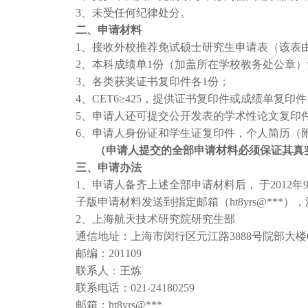
3
、未受任何纪律处分。
二、申请材料
1
、接收外校推荐免试硕士研究生申请表（该表
2
、本科成绩单
1
份（加盖所在学校教务处公章）
3
、各类获奖证书复印件各
1
份；
4
、
CET6
≥
425
，提供证书复印件或成绩单复印件
5
、申请人还可提交公开发表的学术性论文复印
6
、申请人身份证和学生证复印件，个人简历（
（申请人提交的全部申请材料必须保证其真
三、申请办法
1
、申请人备齐上述全部申请材料后，
于
2012
年
子版申请材料发送到指定邮箱（
ht8yrs@***
），
2
、上海航天技术研究院研究生部
通信地址：上海市闵行区元江路
3888
号院部大楼
邮编：
201109
联系人：王炼
联系电话：
021-24180259
邮箱：
ht8yrs@***