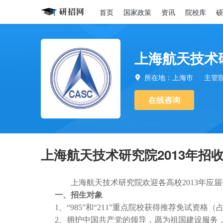
首页
国家政策
资讯
院校库
硕
上海航天技术
所在地：上海市
主管

在线咨询
上海航天技术研究院2013年招
上海航天技术研究院欢迎各高校
2013
年应届
一、招生对象
1
、“
985
”
和“
211
”
重点院校获得推荐免试资格（
2
、拥护中国共产党的领导，愿为祖国建设服务