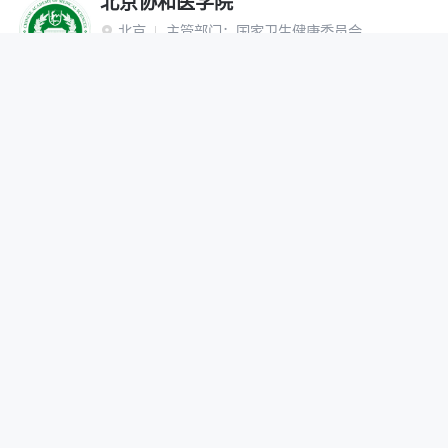
北京协和医学院
北京
主管部门：
国家卫生健康委员会

“双一流”建设高校
研究生院
网报公告
招生简章
在线咨询
调剂办法
首都医科大学
北京
主管部门：
北京市

网报公告
招生简章
在线咨询
调剂办法
北京中医药大学
北京
主管部门：
教育部

“双一流”建设高校
网报公告
招生简章
在线咨询
调剂办法