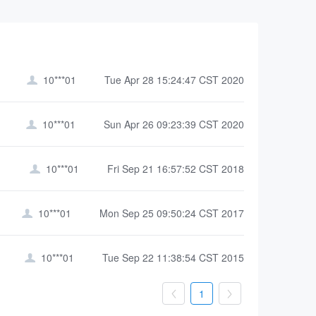
10***01
Tue Apr 28 15:24:47 CST 2020

10***01
Sun Apr 26 09:23:39 CST 2020

10***01
Fri Sep 21 16:57:52 CST 2018

10***01
Mon Sep 25 09:50:24 CST 2017

10***01
Tue Sep 22 11:38:54 CST 2015

1

