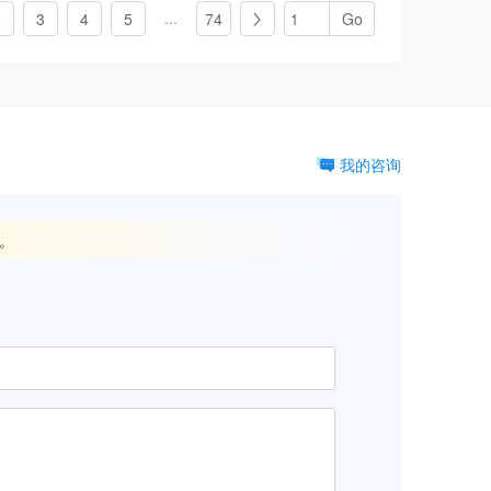
...
2
3
4
5
74

我的咨询