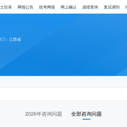
士目录
网报公告
统考网报
网上确认
成绩查询
复试调剂
部门：江西省
2026年咨询问题
全部咨询问题