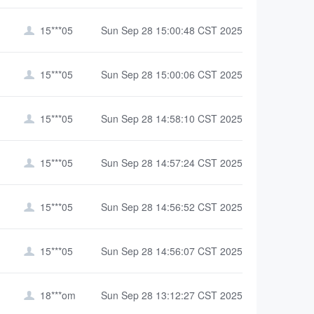
15***05
Sun Sep 28 15:00:48 CST 2025

15***05
Sun Sep 28 15:00:06 CST 2025

15***05
Sun Sep 28 14:58:10 CST 2025

15***05
Sun Sep 28 14:57:24 CST 2025

15***05
Sun Sep 28 14:56:52 CST 2025

15***05
Sun Sep 28 14:56:07 CST 2025

18***om
Sun Sep 28 13:12:27 CST 2025
