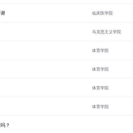
谢谢
临床医学院
马克思主义学院
体育学院
体育学院
体育学院
体育学院
业吗？