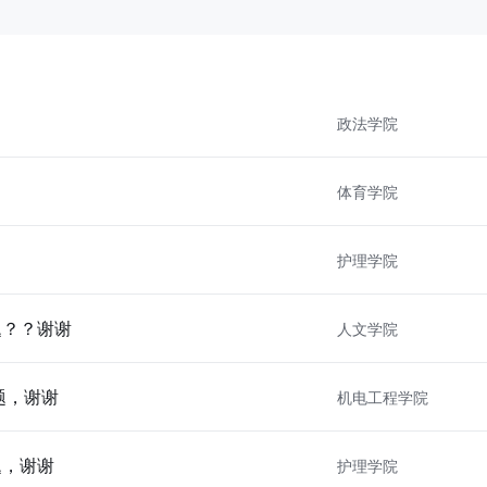
政法学院
体育学院
护理学院
题？？谢谢
人文学院
题，谢谢
机电工程学院
题，谢谢
护理学院