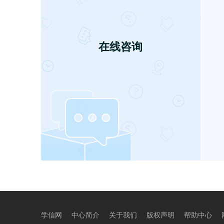
学信网
中心简介
关于我们
版权声明
帮助中心