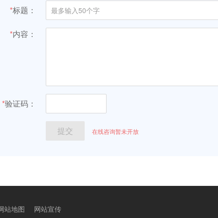
网站地图
网站宣传