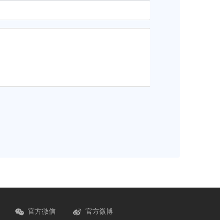
官方微信
官方微博