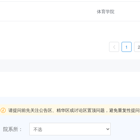
体育学院
1
