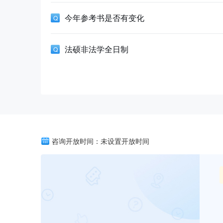
今年参考书是否有变化
法硕非法学全日制
咨询开放时间：未设置开放时间