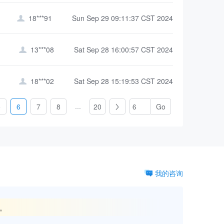
18***91
Sun Sep 29 09:11:37 CST 2024

13***08
Sat Sep 28 16:00:57 CST 2024

18***02
Sat Sep 28 15:19:53 CST 2024

...
5
6
7
8
20

我的咨询