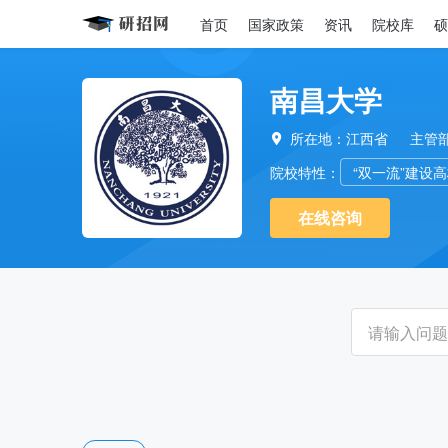
首页
国家政策
资讯
院校库
硕
南昌大学
所在地：江西省
主管

院校特性：
“双一流”建设
在线咨询