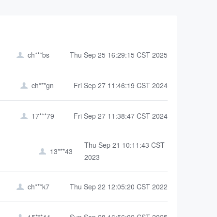
ch***bs
Thu Sep 25 16:29:15 CST 2025

ch***gn
Fri Sep 27 11:46:19 CST 2024

17***79
Fri Sep 27 11:38:47 CST 2024

Thu Sep 21 10:11:43 CST
13***43

2023
ch***k7
Thu Sep 22 12:05:20 CST 2022

15***44
Sun Sep 28 16:56:02 CST 2025