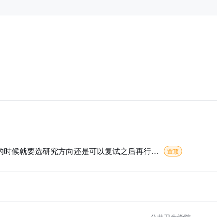
请问081700化学工程与技术这个专业是报名的时候就要选研究方向还是可以复试之后再行确定？
置顶
公共卫生学院