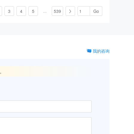
...
3
4
5
539

我的咨询