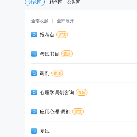
讨论区
精华区
公告区
全部收起
|
全部展开
报考点
置顶
考试书目
置顶
调剂
置顶
心理学调剂咨询
置顶
应用心理 调剂
置顶
复试