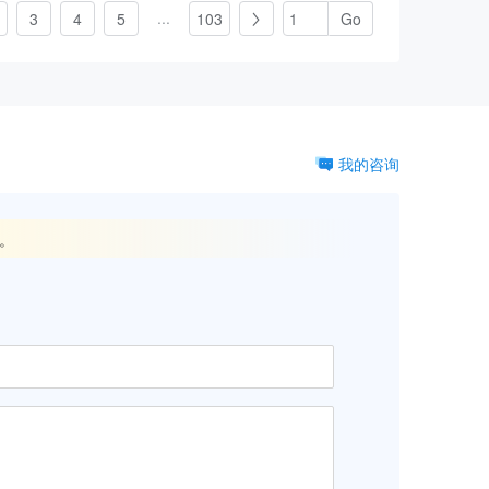
...
3
4
5
103

我的咨询