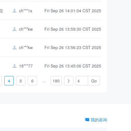
院
ch***1s
Fri Sep 26 14:01:04 CST 2025

ch***kw
Fri Sep 26 13:59:30 CST 2025

ch***kw
Fri Sep 26 13:56:23 CST 2025

18***77
Fri Sep 26 13:45:06 CST 2025

...
4
5
6
180

我的咨询