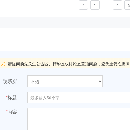
...
1
4
