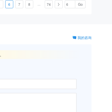
...
5
6
7
8
74

我的咨询