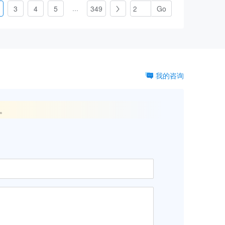
...
3
4
5
349

我的咨询