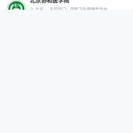
北京协和医学院
北京
主管部门：
国家卫生健康委员会

“双一流”建设高校
研究生院
网报公告
招生简章
在线咨询
调剂办法
首都医科大学
北京
主管部门：
北京市

网报公告
招生简章
在线咨询
调剂办法
北京中医药大学
北京
主管部门：
教育部

“双一流”建设高校
网报公告
招生简章
在线咨询
调剂办法