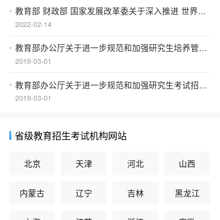
教育部 财政部 国家发展改革委关于深入推进 世界一流大学和一流学科建设的若干意见
（四）推免生可在规定时限内查看本人报考并参加
2022-02-14
复试的招生单位相关专业的同层次、同类别推免生
录取公示信息。
教育部办公厅关于进一步规范和加强研究生培养管理的通知
2019-03-01
（五）服役期间获得三等战功、二等功以上奖励或
者二级以上表彰，符合全国硕士研究生招生考试报
教育部办公厅关于进一步规范和加强研究生考试招生工作的通知
考条件的退役人员，可申请免初试攻读硕士研究
2019-03-01
生。符合免初试资格的考生，应在教育部规定的全
国统考报名时间内登录“推免服务系统”报名，逾期
省级教育招生考试机构网站
不得补报。
（六）2022级拟转段的强基生于2025年10月13
北京
天津
河北
山西
日-10月20日通过“推免服务系统”查询并确认本人转
段信息，确认后的信息将作为强基生进入研究生阶
内蒙古
辽宁
吉林
黑龙江
段的录取信息。