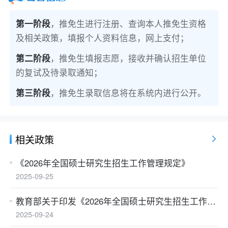
（二）2025年9月18日起，推免生通过“推免服务系
统”注册填报个人资料信息并查看本人推免资格。
第一阶段
，推免生进行注册、查询本人推免生资格
2025年9月22日-10月20日，推免生通过“推免服务
及相关政策，填报个人资料信息，网上支付；
系统”填报志愿、接收并确认招生单位的复试及待
第二阶段
，推免生填报志愿，接收并确认招生单位
录取通知（9月22日9:00开始填报志愿；9月23日
的复试及待录取通知；
9:00开始接收并确认招生单位发送的复试通知；9
月25日14:00开始接收并确认招生单位发送的待录
第三阶段
，推免生录取信息将在系统内进行公开。
取通知）。
（三）“推免服务系统”中推荐办法、推免生名单、
相关政策
推免招生工作办法及推免生录取名单等备案公开的
推免招生信息，均由各推荐高校、招生单位提供，
《2026年全国硕士研究生招生工作管理规定》
并按教育部有关规定在推荐高校和招生单位网站进
2025-09-25
行了公开公示。考生如有疑问，可直接与相关推荐
高校、招生单位联系咨询或向推荐高校、招生单位
教育部关于印发《2026年全国硕士研究生招生工作管理规定》的通知
所在省级教育行政部门、省级教育招生考试机构申
2025-09-24
诉。