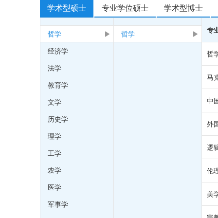
学术型硕士
专业学位硕士
学术型博士
专
哲学
哲学


经济学
哲
法学
马
教育学
中
文学
历史学
外
理学
逻
工学
农学
伦
医学
美
军事学
宗