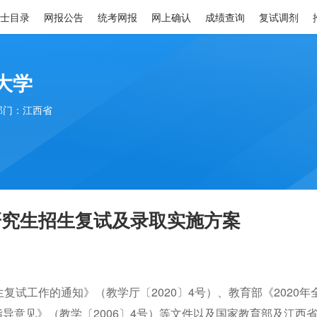
士目录
网报公告
统考网报
网上确认
成绩查询
复试调剂
大学
部门：江西省
研究生招生复试及录取实施方案
生复试工作的通知》
（
教学厅〔
20
20
〕
4
号
）
、教育部《
2020
年
指导意见》（教学〔
20
06
〕
4
号）等文件以及国家教育部及江西