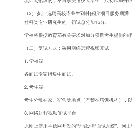
项
计划招录的，不再享受退役大学生士兵初试加分
（
3
）参加
“选聘高校毕业生到村任职”项
目服务期满
社科类专业研究生的，初试总分加
15
分。
学校将根据教育部有关要求对加分项目考生提供的
（二）复试方式：采用网络远程
视频
复试
1.
学校端
各面试专家组集中面试。
2.
考生端
考生分散在家、宿舍等地点（严禁在培训机构），
3
.
网络远程
视频
复试平台
原则上使用学信网开发的
“
研招远程面试系统
”
、阿里