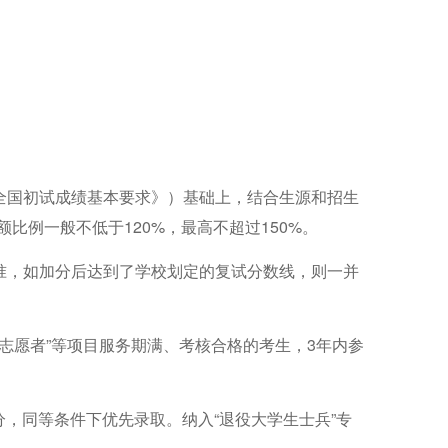
全国初试成绩基本要求》）基础上，结合生源和招生
额比例一般不低于
120%
，最高不超过
150%
。
准，如加分后达到了学校划定的复试分数线，则一并
志愿者”等项目服
务期满、考核合格的考生，
3
年内参
分，同等条件下优先录取。纳入
“退役大学生士兵”专