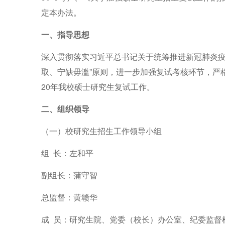
定
本办法。
一、指导思想
深入贯彻落实习近平总书记关于统筹推进新冠肺炎
取、宁缺毋滥”原
则，进一步加强复试考核环节，严
20
年我校硕士研究生复试工作。
二、组织领导
（一）
校
研究生
招生
工作领导小组
组
长：
左和平
副组长：
蒲守智
总监督：
黄赣华
成
员：研究生院、
党委（校长）办公室
、
纪委监督