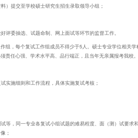
资料）提交至学校硕士研究生招生录取领导小组
；
点做好评委抽选、试题命制、网上面试等环节的监督工作。
工作组，每个复试工作组成员不得少于
5
人。硕士专业学位相关学
必须责任心强、学术水平高、品行端正，且当年无亲属报考
我校
复试实施细则和工作流程，具体实施复试考核
；
测试等，同一专业各复试小组试题的难易程度、面（测）试要求
录像
；