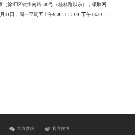
室（徐汇区钦州南路
500
号（桂林路以东），领取网
月31日，
周一至周五上午
9:00--11
：
00
下午
13:30--1
官方微信
官方微博