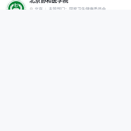
北京协和医学院
北京
主管部门：
国家卫生健康委员会

“双一流”建设高校
研究生院
网报公告
招生简章
在线咨询
调剂办法
首都医科大学
北京
主管部门：
北京市

网报公告
招生简章
在线咨询
调剂办法
北京中医药大学
北京
主管部门：
教育部

“双一流”建设高校
网报公告
招生简章
在线咨询
调剂办法