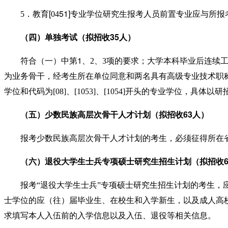
[
51]
5
．
教育
04
专业学位研究生
报考人员前置专业应与所报
35
（四）单独
考试（拟
招收
人
）
1
符合（一）中第
、
2
、
3
项的要求；
大学
本科毕业
后连续
为业务骨干，经考生所在单位同意和两名具有高级专业技术职
学位和代码为
[08]
、
[1053]
、
[1054]
开头的专业学位
，具体以研
63
（五）少数民族高层次骨干人才计划（拟招收
人）
报考少数民族高层次骨干人才计划的考生，必须
征得所在
（六）退役大学生士兵专项硕士研究生招生计划（拟招
收
报考
“
退役大学生士兵
”
专项硕士研究生招生计划的考生，
士学位的应（往）届毕业生、在校生和入学新生，以及成人高
求填
写
本人入伍前的入学信息以及入伍、退役等相关信息。