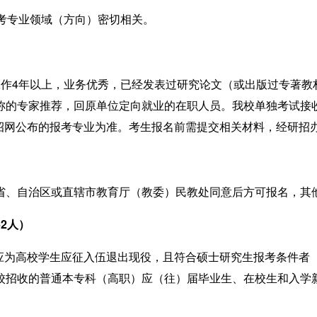
考专业领域（方向）密切相关。
4
工作
年以上，业务优秀，已经发表过研究论文
（或
出版过专著教
称的专家推荐，回原单位定向就业的在职人员。我校单独考试接
招网公布的
报考专业为准
。考生报名前需提交相关材料，经研招
省、自治区或直辖市教育厅（教委）民教处同意后方可报名，
其
62
人
）
应为高校学生应征入伍退出现役，且符合硕士研究生报考条件者
校招收的普通本专科（高职）应（往）届毕业生、在校生和入学