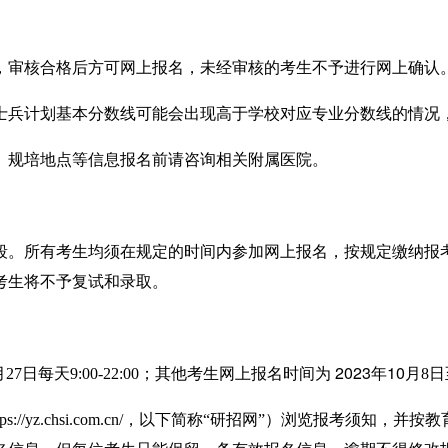
，审核合格后方可网上报名
，
未经审核的考生不予进行网上确认
士兵计划基本分数线可能会出现高于学校对应专业分数线的情况
、规培地点等信息报名前请咨询相关附属医院。
段
。
所有
考生均须
在规定的时间内参加
网上报名，
按规定缴纳报
考生将不予复试和录取。
2023
10
月
27
日每天
9:00-22:00
；
其他考生网上
报名时间为
年
月
8
日
tps://yz.chsi.com.cn/
，以下简称
“
研招网
”
）浏览报考须知，并按教