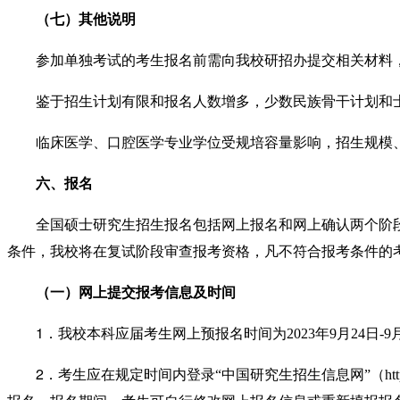
（七）其他说明
参加单独考试
的
考生报名前需向我校研招办提交相关材料
鉴于招生计划有限和报名人数增多，少数民族骨干计划和
临床医学、口腔医学专业学位受规培容量影响，招生规模
六、报名
全国硕士研究生招生报名包括网上报名和网上确认两个阶
条件，
我校将在复试阶段审查报考资格，凡不符合报考条件的
（一）网上提交报考信息及时间
1
．
我校本科应届考生
网上
预报名时间为
2023
年
9
月
24
日
-9
2
．考生应在规定时间
内
登录
“
中国研究生招生信息网
”
（
ht