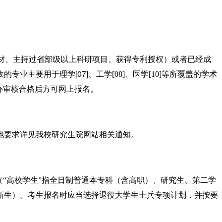
材、主持过省部级以上科研项目、获得专利授权
）
或者已经成
[07]
收的专业
主要
用于
理学
、工学
[08]
、医学
[10]
等所覆盖的学术
办审核合格后方可网上报名。
他要求
详见我校研究生院网站相关通知。
（
“
高校学生
”
指全日制普通本专科（含高职）、研究生、第二学
新生）。考生报名时应当选择
退役大学生士兵专项计划，并按要