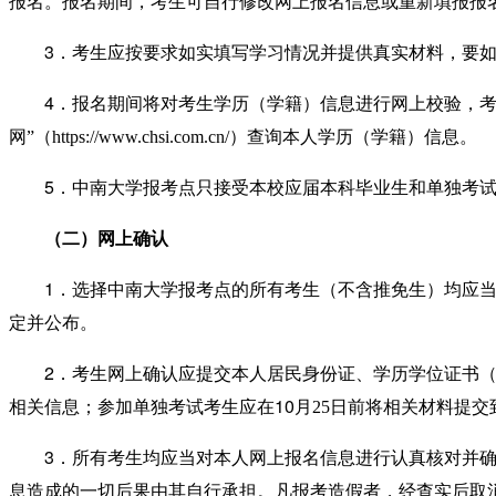
报名。报名期间，考生可自行修改网上报名信息或重新填报报
3
．考生应
按要求
如实填写学习情况
并
提供真实材料
，
要
4
．报名期间将对考生学历（学籍）信息进行网上校验，
网
”
（
https://www.chsi.com.cn/
）查询本人学历（学籍）信息。
5
．
中南大学报考点只接受本校应届本科毕业生和单独考
（二）网上确认
1
．选择中南大学报考点的所有考生（不含推免生）均应
定
并
公布。
2
．考生网上确认应
提交本人居民身份证、学历学位证书
10
相关信息
；
参加单独考试考生应在
月
2
5
日
前
将相关材料提交
3
．所有考生均应当对本人网上报名信息进行认真核对并
息
造成
的一切后果由其自行承担。凡报考造假者，
经查实后
取