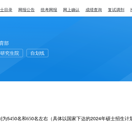
士目录
网报公告
统考网报
网上确认
成绩查询
复试调剂
育部
研究生院
自划线
5
0
0
2024
别为
45
名和
65
名左右（具体以国家下达的
年硕士招生计