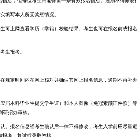
名信息，
但
每
位考生只能保留一条有效报名信息。逾期
不得修改
如实
填写本人所受奖惩情况。
考生可上网查看学历（学籍）校验结果。考生也可在报名前或报
试考生报考。
当在规定时间内在网上
核对并
确认其网上报名信息，逾期不再补
（应届本科毕业生提交学生证）和本人图像
（免冠素颜证件照）
到研招办审核
。
确认。报名信息经考生确认后一律不
得
修改，
考生
入学前
应尽量
消报考、复试
或
录取资格
。