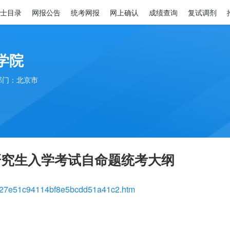
士目录
网报公告
统考网报
网上确认
成绩查询
复试调剂
学院
部门：北京市
研究生入学考试自命题统考大纲
e5827e51c94114bf8e5bcdd51a41c2.htm