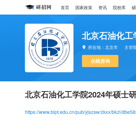
首页
国家政策
资讯
院校库
硕
北京石油化工
所在地：北京市
主管

在线咨询
北京石油化工学院2024年硕士
https://www.bipt.edu.cn/pub/yjszsw/zkxx/bkzl/db