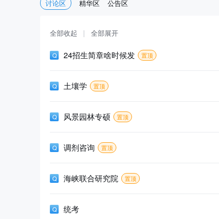
讨论区
精华区
公告区
全部收起
|
全部展开
24招生简章啥时候发
置顶
土壤学
置顶
风景园林专硕
置顶
调剂咨询
置顶
海峡联合研究院
置顶
统考