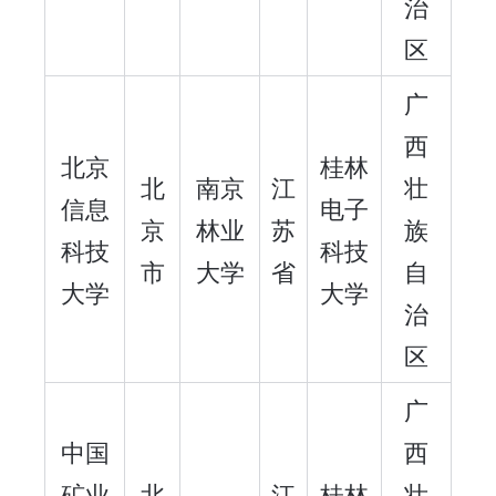
治
区
广
西
北京
桂林
北
南京
江
壮
信息
电子
京
林业
苏
族
科技
科技
市
大学
省
自
大学
大学
治
区
广
中国
西
矿业
北
江
桂林
壮