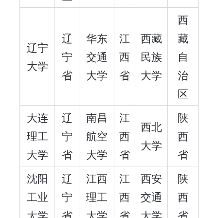
西
辽
华东
江
西藏
藏
辽宁
宁
交通
西
民族
自
大学
省
大学
省
大学
治
区
大连
辽
南昌
江
陕
西北
理工
宁
航空
西
西
大学
大学
省
大学
省
省
沈阳
辽
江西
江
西安
陕
工业
宁
理工
西
交通
西
大学
省
大学
省
大学
省