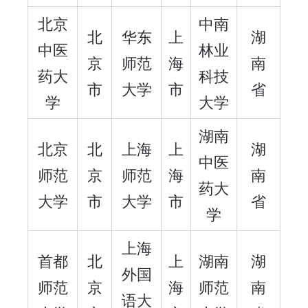
北京
中南
北
华东
上
湖
中医
林业
京
师范
海
南
药大
科技
市
大学
市
省
学
大学
湖南
北京
北
上海
上
湖
中医
师范
京
师范
海
南
药大
大学
市
大学
市
省
学
上海
首都
北
上
湖南
湖
外国
师范
京
海
师范
南
语大