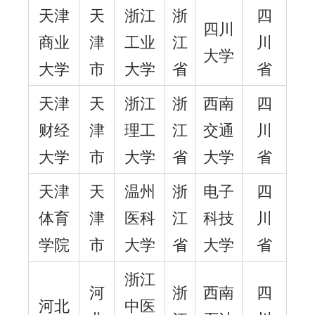
天津
天
浙江
浙
四
四川
商业
津
工业
江
川
大学
大学
市
大学
省
省
天津
天
浙江
浙
西南
四
财经
津
理工
江
交通
川
大学
市
大学
省
大学
省
天津
天
温州
浙
电子
四
体育
津
医科
江
科技
川
学院
市
大学
省
大学
省
浙江
河
浙
西南
四
河北
中医