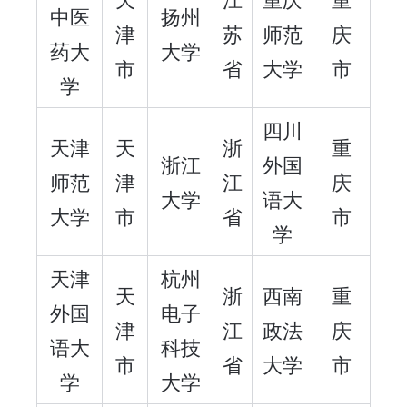
中医
扬州
津
苏
师范
庆
药大
大学
市
省
大学
市
学
四川
天津
天
浙
重
浙江
外国
师范
津
江
庆
大学
语大
大学
市
省
市
学
天津
杭州
天
浙
西南
重
外国
电子
津
江
政法
庆
语大
科技
市
省
大学
市
学
大学