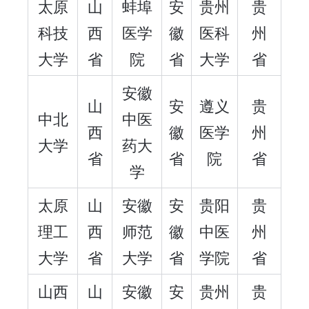
太原
山
蚌埠
安
贵州
贵
科技
西
医学
徽
医科
州
大学
省
院
省
大学
省
安徽
山
安
遵义
贵
中北
中医
西
徽
医学
州
大学
药大
省
省
院
省
学
太原
山
安徽
安
贵阳
贵
理工
西
师范
徽
中医
州
大学
省
大学
省
学院
省
山西
山
安徽
安
贵州
贵