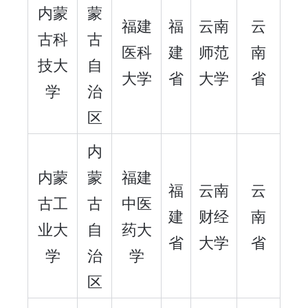
内蒙
蒙
福建
福
云南
云
古科
古
医科
建
师范
南
技大
自
大学
省
大学
省
学
治
区
内
内蒙
蒙
福建
福
云南
云
古工
古
中医
建
财经
南
业大
自
药大
省
大学
省
学
治
学
区