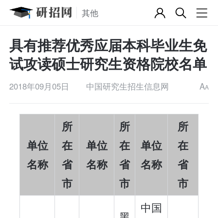
其他
具有推荐优秀应届本科毕业生免
试攻读硕士研究生资格院校名单
2018年09月05日
中国研究生招生信息网
A
A
所
所
所
单位
在
单位
在
单位
在
名称
省
名称
省
名称
省
市
市
市
中国
黑