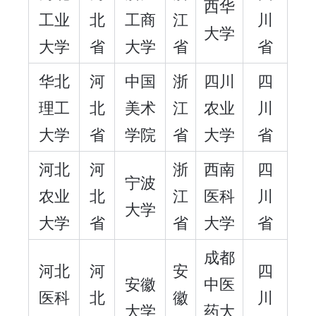
西华
工业
北
工商
江
川
大学
大学
省
大学
省
省
华北
河
中国
浙
四川
四
理工
北
美术
江
农业
川
大学
省
学院
省
大学
省
河北
河
浙
西南
四
宁波
农业
北
江
医科
川
大学
大学
省
省
大学
省
成都
河北
河
安
四
安徽
中医
医科
北
徽
川
大学
药大