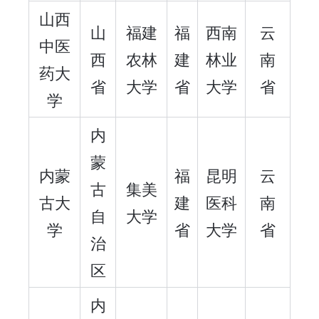
山西
山
福建
福
西南
云
中医
西
农林
建
林业
南
药大
省
大学
省
大学
省
学
内
蒙
内蒙
福
昆明
云
古
集美
古大
建
医科
南
自
大学
学
省
大学
省
治
区
内