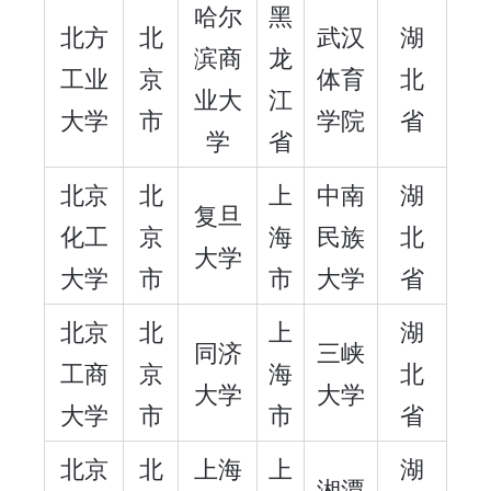
哈尔
黑
北方
北
武汉
湖
滨商
龙
工业
京
体育
北
业大
江
大学
市
学院
省
学
省
北京
北
上
中南
湖
复旦
化工
京
海
民族
北
大学
大学
市
市
大学
省
北京
北
上
湖
同济
三峡
工商
京
海
北
大学
大学
大学
市
市
省
北京
北
上海
上
湖
湘潭