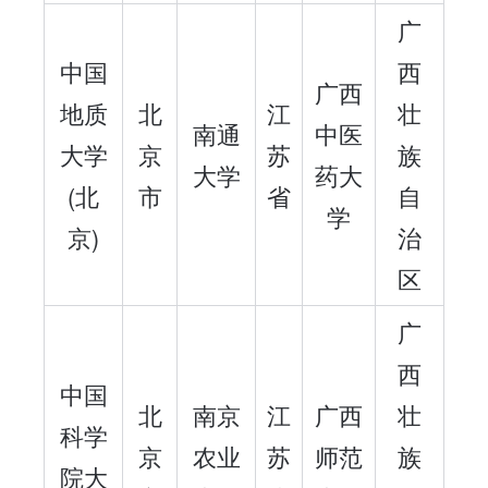
广
中国
西
广西
地质
北
江
壮
南通
中医
大学
京
苏
族
大学
药大
(北
市
省
自
学
京)
治
区
广
西
中国
北
南京
江
广西
壮
科学
京
农业
苏
师范
族
院大