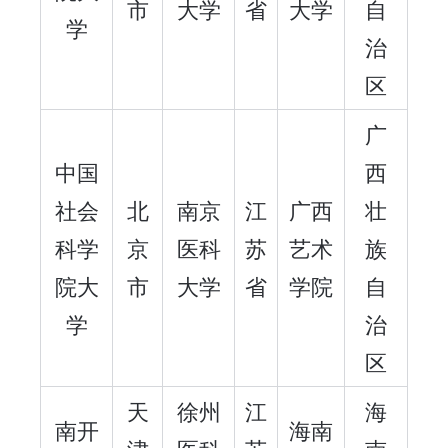
市
大学
省
大学
自
学
治
区
广
中国
西
社会
北
南京
江
广西
壮
科学
京
医科
苏
艺术
族
院大
市
大学
省
学院
自
学
治
区
天
徐州
江
海
南开
海南