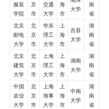
服装
京
交通
海
南
大学
学院
市
大学
市
省
北京
北
华东
上
湖
吉首
邮电
京
理工
海
南
大学
大学
市
大学
市
省
北京
北
上海
上
湖
湖南
建筑
京
理工
海
南
大学
大学
市
大学
市
省
中国
北
上海
上
湖
中南
农业
京
海事
海
南
大学
大学
市
大学
市
省