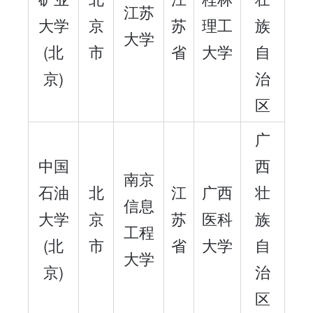
江苏
大学
京
苏
理工
族
大学
(北
市
省
大学
自
京)
治
区
广
中国
西
南京
石油
北
江
广西
壮
信息
大学
京
苏
医科
族
工程
(北
市
省
大学
自
大学
京)
治
区