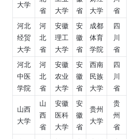
大学
省
大学
省
大学
省
河北
河
安徽
安
成都
四
经贸
北
理工
徽
体育
川
大学
省
大学
省
学院
省
河北
河
安徽
安
西南
四
中医
北
农业
徽
民族
川
学院
省
大学
省
大学
省
山
安徽
安
贵
山西
贵州
西
医科
徽
州
大学
大学
省
大学
省
省