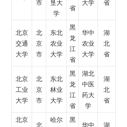
市
垦大
大学
省
省
学
黑
北京
北
东北
华中
湖
龙
交通
京
农业
农业
北
江
大学
市
大学
大学
省
省
黑
湖北
北京
北
东北
湖
龙
中医
工业
京
林业
北
江
药大
大学
市
大学
省
省
学
北京
哈尔
黑
北
华中
湖