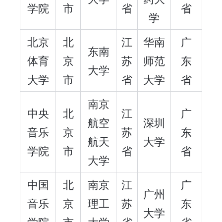
学院
市
省
省
学
北京
北
江
华南
广
东南
体育
京
苏
师范
东
大学
大学
市
省
大学
省
南京
中央
北
江
广
航空
深圳
音乐
京
苏
东
航天
大学
学院
市
省
省
大学
中国
北
南京
江
广
广州
音乐
京
理工
苏
东
大学
学院
市
大学
省
省