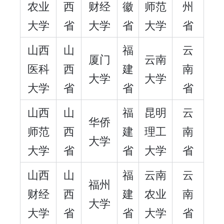
农业
西
财经
徽
师范
州
大学
省
大学
省
大学
省
山西
山
福
云
厦门
云南
医科
西
建
南
大学
大学
大学
省
省
省
山西
山
福
昆明
云
华侨
师范
西
建
理工
南
大学
大学
省
省
大学
省
山西
山
福
云南
云
福州
财经
西
建
农业
南
大学
大学
省
省
大学
省