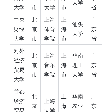
大学
大学
市
大学
市
省
中央
北
上海
上
广
汕头
财经
京
体育
海
东
大学
大学
市
学院
市
省
对外
北
上海
上
华南
广
经济
京
音乐
海
理工
东
贸易
市
学院
市
大学
省
大学
首都
北
上
华南
广
经济
上海
京
海
农业
东
贸易
大学