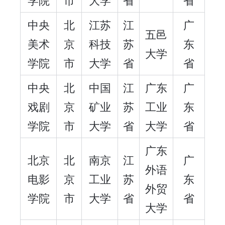
中央
北
江苏
江
广
五邑
美术
京
科技
苏
东
大学
学院
市
大学
省
省
中央
北
中国
江
广东
广
戏剧
京
矿业
苏
工业
东
学院
市
大学
省
大学
省
广东
北京
北
南京
江
广
外语
电影
京
工业
苏
东
外贸
学院
市
大学
省
省
大学