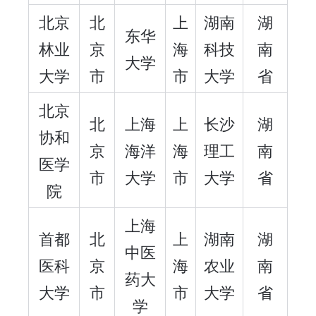
北京
北
上
湖南
湖
东华
林业
京
海
科技
南
大学
大学
市
市
大学
省
北京
北
上海
上
长沙
湖
协和
京
海洋
海
理工
南
医学
市
大学
市
大学
省
院
上海
首都
北
上
湖南
湖
中医
医科
京
海
农业
南
药大
大学
市
市
大学
省
学