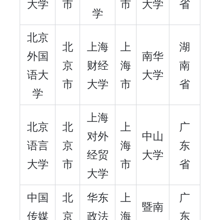
大学
市
市
大学
省
学
北京
北
上海
上
湖
外国
南华
京
财经
海
南
语大
大学
市
大学
市
省
学
上海
北京
北
上
广
对外
中山
语言
京
海
东
经贸
大学
大学
市
市
省
大学
中国
北
华东
上
广
暨南
传媒
京
政法
海
东