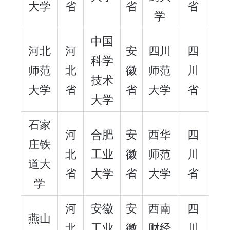
大学
省
省
省
学
中国
河北
河
安
四川
四
科学
师范
北
徽
师范
川
技术
大学
省
省
大学
省
大学
石家
河
合肥
安
西华
四
庄铁
北
工业
徽
师范
川
道大
省
大学
省
大学
省
学
河
安徽
安
西南
四
燕山
北
工业
徽
财经
川