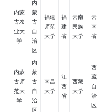
内
内蒙
蒙
福建
福
云南
云
古农
古
师范
建
民族
南
业大
自
大学
省
大学
省
学
治
区
内
西
内蒙
蒙
江
藏
古师
古
南昌
西藏
西
自
范大
自
大学
大学
省
治
学
治
区
区