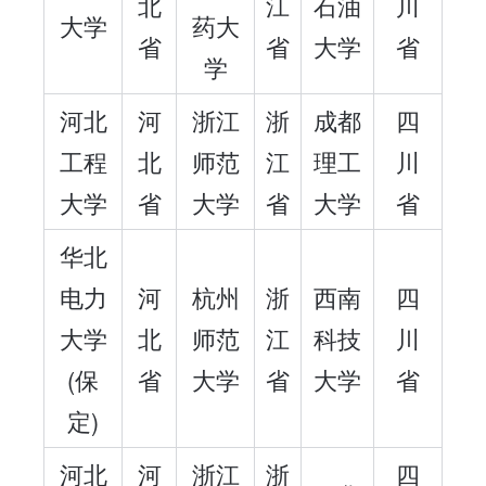
北
江
石油
川
大学
药大
省
省
大学
省
学
河北
河
浙江
浙
成都
四
工程
北
师范
江
理工
川
大学
省
大学
省
大学
省
华北
电力
河
杭州
浙
西南
四
大学
北
师范
江
科技
川
(保
省
大学
省
大学
省
定)
河北
河
浙江
浙
四