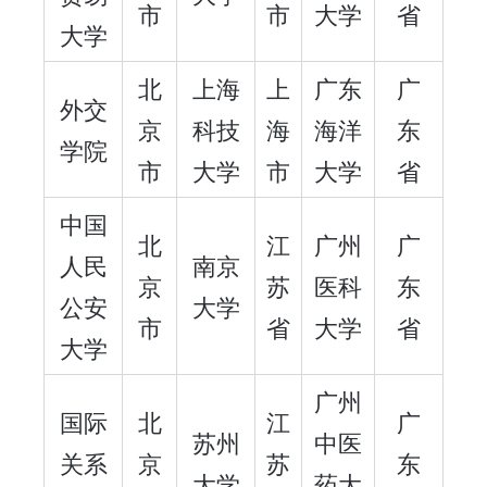
市
市
大学
省
大学
北
上海
上
广东
广
外交
京
科技
海
海洋
东
学院
市
大学
市
大学
省
中国
北
江
广州
广
人民
南京
京
苏
医科
东
公安
大学
市
省
大学
省
大学
广州
国际
北
江
广
苏州
中医
关系
京
苏
东
大学
药大