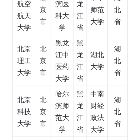
航空
滨医
龙
京
师范
北
航天
科大
江
市
大学
省
大学
学
省
黑龙
黑
北京
北
湖
江中
龙
湖北
理工
京
北
医药
江
大学
大学
市
省
大学
省
哈尔
黑
中南
北京
北
湖
滨师
龙
财经
科技
京
北
范大
江
政法
大学
市
省
学
省
大学