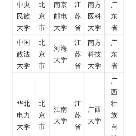
中央
北
南京
江
南方
广
民族
京
邮电
苏
医科
东
大学
市
大学
省
大学
省
中国
北
江
南方
广
河海
政法
京
苏
科技
东
大学
大学
市
省
大学
省
广
西
华北
北
江
壮
江南
广西
电力
京
苏
族
大学
大学
大学
市
省
自