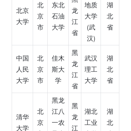
北
东北
地质
湖
北京
龙
京
石油
大学
北
大学
江
市
大学
(武
省
省
汉)
黑
中国
北
佳木
武汉
湖
龙
人民
京
斯大
理工
北
江
大学
市
学
大学
省
省
黑龙
黑
北
江八
湖北
湖
清华
龙
京
一农
工业
北
大学
江