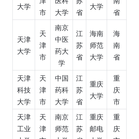
津
医科
苏
南
大学
大学
市
大学
省
省
南京
天
江
海南
海
天津
中医
津
苏
师范
南
大学
药大
市
省
大学
省
学
天津
天
中国
江
重
重庆
科技
津
药科
苏
庆
大学
大学
市
大学
省
市
天津
天
南京
江
重庆
重
工业
津
师范
苏
邮电
庆