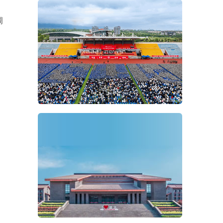
调
，
。