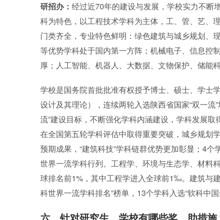
研招办：
经过近70年的建设与发展，学校实力不断
科为特色，以工程技术学科为主体，工、管、艺、
门类齐全，专业特色鲜明：绿色建筑与城乡规划、
等优势学科处于国内第一方阵；机械电子、信息控
厚；人工智能、机器人、大数据、文物保护、储能
学校是国务院首批批准有权授予博士、硕士、学士学
设计及其理论），连续两轮入选陕西省国家“双一流”
流”建设目标，不断强化学科内涵建设，学科发展取
在全国第五轮学科评估中取得重要突破，城乡规划学
预期成果，“建筑科技”学科链群优势更加彰显；4
世界一流学科行列。工程学、环境与生态学、材料科
球排名前1%，其中工程学进入全球前1‰。建筑与建
科世界一流学科排名”榜单，13个学科入选“软科中国
六、针对研究生，学校有哪些奖、助措施