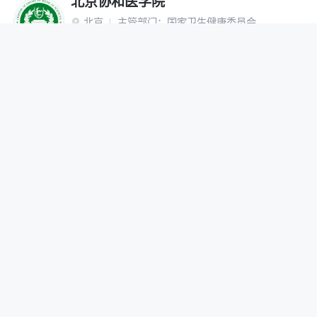
北京协和医学院
北京
主管部门：
国家卫生健康委员会

“双一流”建设高校
研究生院
网报公告
招生简章
在线咨询
调剂办法
首都医科大学
北京
主管部门：
北京市

网报公告
招生简章
在线咨询
调剂办法
北京中医药大学
北京
主管部门：
教育部

“双一流”建设高校
网报公告
招生简章
在线咨询
调剂办法