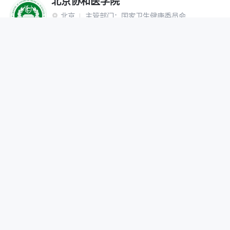
北京协和医学院
北京
主管部门：
国家卫生健康委员会

“双一流”建设高校
研究生院
网报公告
招生简章
在线咨询
调剂办法
首都医科大学
北京
主管部门：
北京市

网报公告
招生简章
在线咨询
调剂办法
北京中医药大学
北京
主管部门：
教育部

“双一流”建设高校
网报公告
招生简章
在线咨询
调剂办法