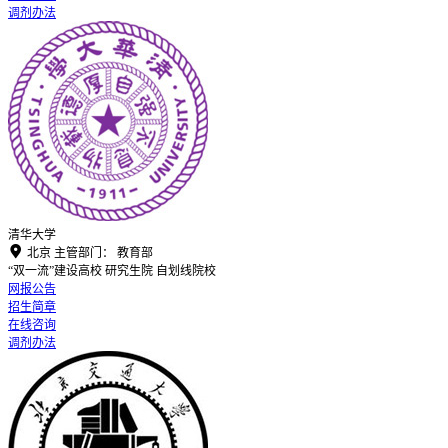
调剂办法
清华大学

北京
主管部门：
教育部
“双一流”建设高校
研究生院
自划线院校
网报公告
招生简章
在线咨询
调剂办法