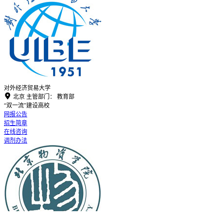
对外经济贸易大学

北京
主管部门：
教育部
“双一流”建设高校
网报公告
招生简章
在线咨询
调剂办法