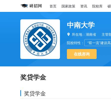
首页
国家政策
资讯
院校库
硕
中南大学
所在地：湖南省
主管

院校特性：
“双一流”建设
在线咨询
奖贷学金
奖贷学金