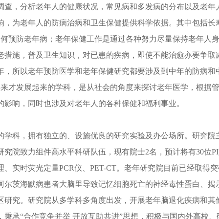
调查，分析老年人的健康状况，常见病和多发病的分布以及老年
响，为老年人的防病治病和卫生保健提供科学依据。其中包括长
如何预防老年病；老年保健工作是通过各种努力尽量保持老年人
老措施，普及卫生知识，对已患的疾病，即使不能治愈亦要争取
年，所以老年预防医学和老年保健研究都要涉及到中年的防病和
年来才发展起来的学科，是从社会的角度来探讨老年医学，根据
的影响，同时也涉及对老年人的各种保健和福利事业。
的学科，拥有独立的、设施优良的研究实验及办公场所。研究院
。研究院致力组件高水平科研队伍，现有院士2名，预计将有30位
PI
理、实时荧光定量
P
CR
仪、
P
ET
-
CT
。老年研究院目前已经取得突
阿尔茨海默病患者大脑里导致记忆细胞死亡的神经毒性蛋白、揭
区研究。研究院从多学科多角度出发，开展老年脑退化疾病和其
，秉承
“合作竞争并举 开放互助共进”思想，积极与国内外高校