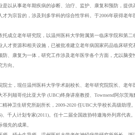
业是以从事老年期疾病的诊断、治疗、监护、康复和预防，提供
人才为宗旨的，涉及到多学科的综合性学科。于
2006年获得
依托成立老年研究院，以温州医科大学附属第一临床学院和第二
业人才资源和相关设施，已被批准建立老年病国家药品临床研究
预防、康复为一体，研究工作涉及老年医学各个方面，尤以脑变
究方向。
院院士，现任温州医科大学学术副校长、老年研究院院长、老年
大不列颠哥伦比亚大学
(UBC)终身讲座教授、Townsend阿尔茨
0任UBC精神卫生研究所副所长，2009-2020 任UBC大学校长高级
006)、千人计划专家(2011)。任十二届全国政协特邀海外列席代
际领先的成果。
医师，硕士生导师，温州医科大学老年神经病学研究所所长，浙