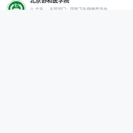
北京协和医学院
北京
主管部门：
国家卫生健康委员会

“双一流”建设高校
研究生院
网报公告
招生简章
在线咨询
调剂办法
首都医科大学
北京
主管部门：
北京市

网报公告
招生简章
在线咨询
调剂办法
北京中医药大学
北京
主管部门：
教育部

“双一流”建设高校
网报公告
招生简章
在线咨询
调剂办法