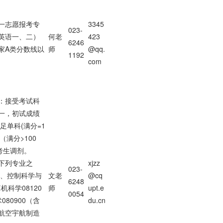
一志愿报考专
3345
023-
英语一、二）
何老
423
6246
家A类分数线以
师
@qq.
1192
com
：接受考试科
一，初试成绩
足单科(满分=1
（满分>100
考生调剂。
下列专业之
xjzz
023-
2、控制科学与
文老
@cq
6248
机科学08120
师
upt.e
0054
80900（含
du.cn
航空宇航制造