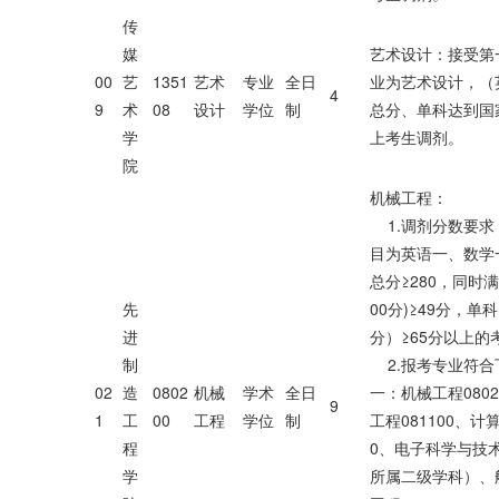
传
媒
艺术设计：接受第
00
艺
1351
艺术
专业
全日
业为艺术设计，（
4
9
术
08
设计
学位
制
总分、单科达到国
学
上考生调剂。
院
机械工程：
1.调剂分数要求
目为英语一、数学
总分≥280，同时满
先
00分)≥49分，单科
进
分）≥65分以上的
制
2.报考专业符合
02
造
0802
机械
学术
全日
一：机械工程080
9
1
工
00
工程
学位
制
工程081100、计算
程
0、电子科学与技术0
学
所属二级学科）、