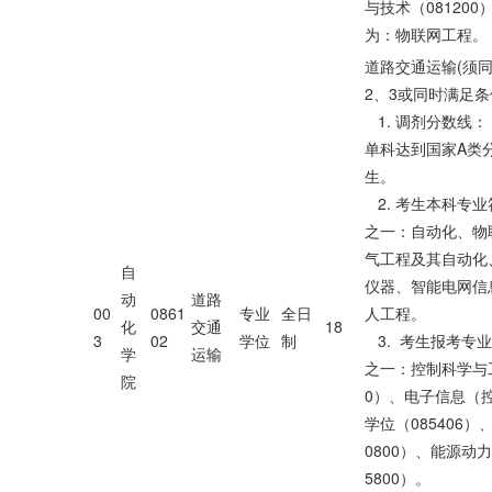
与技术（08120
为：物联网工程。
道路交通运输(须
2、3或同时满足条
1. 调剂分数线： 
单科达到国家A类
生。
2. 考生本科专
之一：自动化、物
气工程及其自动化
自
仪器、智能电网信
动
道路
00
0861
专业
全日
人工程。
化
交通
18
3
02
学位
制
3. 考生报考专
学
运输
之一：控制科学与工
院
0）、电子信息（
学位（085406）
0800）、能源动
5800）。