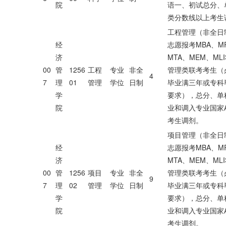
院
语一、初试总分、
类分数线以上考生
工程管理（非全日
经
志愿报考MBA、MP
济
MTA、MEM、ML
00
管
1256
工程
专业
非全
管理类联考考生（
4
7
理
01
管理
学位
日制
毕业满三年或专科
学
要求），总分、单
院
业和调入专业国家
考生调剂。
项目管理（非全日
经
志愿报考MBA、MP
济
MTA、MEM、ML
00
管
1256
项目
专业
非全
管理类联考考生（
9
7
理
02
管理
学位
日制
毕业满三年或专科
学
要求），总分、单
院
业和调入专业国家
考生调剂。