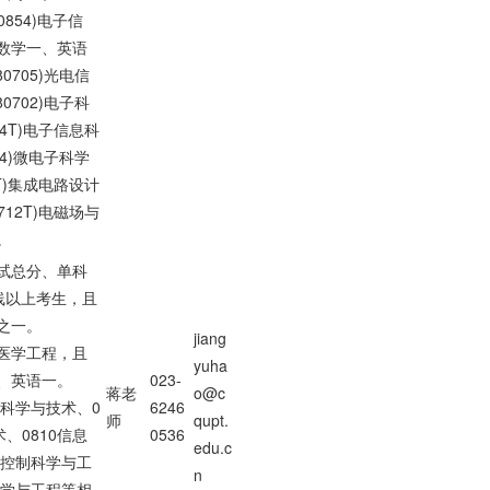
854)电子信
数学一、英语
0705)光电信
0702)电子科
14T)电子信息科
04)微电子科学
0T)集成电路设计
712T)电磁场与
。
试总分、单科
线以上考生，且
之一。
jiang
物医学工程，且
yuha
、英语一。
023-
蒋老
o@c
器科学与技术、0
6246
师
qupt.
、0810信息
0536
edu.c
1控制科学与工
n
科学与工程等相