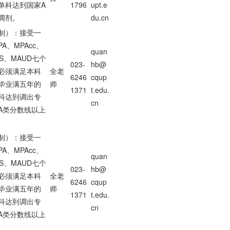
单科达到国家A
1796
upt.e
调剂。
du.cn
制）：接受一
A、MPAcc、
quan
IS、MAUD七个
023-
hb@
必须满足本科
全老
6246
cqup
毕业满五年的
师
1371
t.edu.
科达到调出专
cn
A类分数线以上
制）：接受一
A、MPAcc、
quan
IS、MAUD七个
023-
hb@
必须满足本科
全老
6246
cqup
毕业满五年的
师
1371
t.edu.
科达到调出专
cn
A类分数线以上