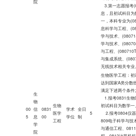
院
3.第一志愿报考(0
息，且初试科目为
一，本科专业为(08
息科学与工程、(08
学与技术、(0807
学与技术、(0807
与工程、(08071
与集成系统、(080
无线技术相关专业
生物医学工程：初
达到国家A类分数
满足下述两个条件
生
1.报考0831生
物
生物
初试科目为数学一
00
信
0831
学术
全日
医学
5
2.报考0804仪
5
息
00
学位
制
工程
809电子科学与技术
学
与通信工程、081
院
程、0812计算机