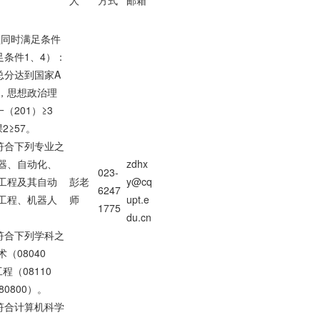
人
方式
邮箱
须同时满足条件
足条件1、4）：
总分达到国家A
，思想政治理
（201）≥3
2≥57。
符合下列专业之
器、自动化、
zdhx
023-
工程及其自动
彭老
y@cq
6247
工程、机器人
师
upt.e
1775
du.cn
符合下列学科之
（08040
程（08110
0800）。
符合计算机科学