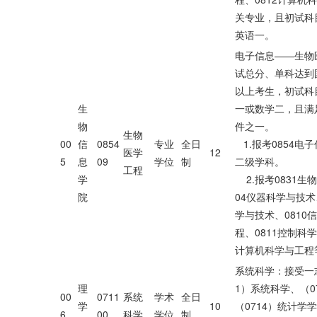
关专业，且初试科
英语一。
电子信息——生物
试总分、单科达到
以上考生，初试科
生
一或数学二，且满
物
件之一。
生物
00
信
0854
专业
全日
1.报考0854电
医学
12
5
息
09
学位
制
二级学科。
工程
学
2.报考0831生
院
04仪器科学与技术
学与技术、0810
程、0811控制科学
计算机科学与工程
系统科学：接受一志
理
1）系统科学、（0
00
0711
系统
学术
全日
学
10
（0714）统计学
6
00
科学
学位
制