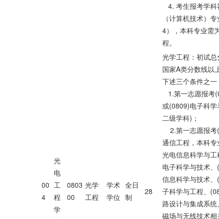
4. 考生报考学
（计算机技术）专业
4），本科专业需
程。
光学工程：初试总
国家A类分数线以
下述三个条件之一
1.第一志愿报考(0
或(0809)电子科
二级学科)；
2.第一志愿报考(0
通信工程，本科专业为
光电信息科学与工程、
光
电子科学与技术、(0
电
信息科学与技术、(0
00
工
0803
光学
学术
全日
28
子科学与工程、(08
4
程
00
工程
学位
制
路设计与集成系统、(
学
磁场与无线技术相