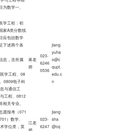
目为数学一、
医学工程：初
国家A类分数线
目应包括数学
足下述两个条
jiang
yuha
023-
子信息，含所属
蒋老
o@c
6246
师
qupt.
0536
物医学工程、08
edu.c
、0809电子科
n
信息与通信工
与工程、0812
等相关专业。
愿报考（071
jiang
701）数学、
023-
sha
江老
学术学位类，英
6247
@cq
师