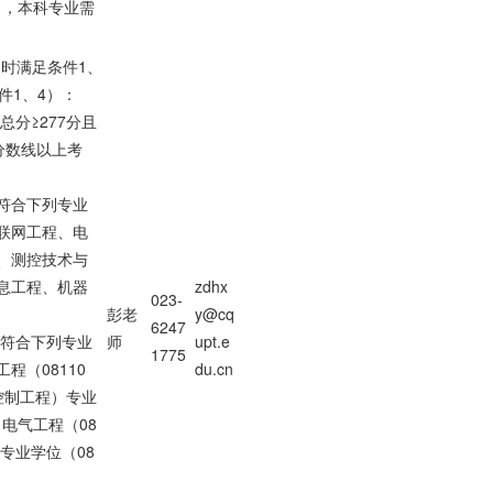
0），本科专业需
同时满足条件1、
件1、4）：
总分≥277分且
分数线以上考
业符合下列专业
联网工程、电
、测控技术与
息工程、机器
zdhx
023-
彭老
y@cq
6247
业符合下列专业
师
upt.e
1775
程（08110
du.cn
控制工程）专业
、电气工程（08
力专业学位（08