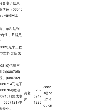
科符合电子信息
学位（08540
为：物联网工
分、单科达到
上考生，且满足
：
803)光学工程
学与技术(含所属
810)信息与
(080705)
(080702)
80714T)电子
ceez
80704)微电
023-
龚老
s@cq
0710T)集成电
6247
师
upt.e
080712T)电
1228
du.cn
关专业。