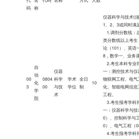
代
名
代码
名称
方式
人数
码
称
仪器科学与技术(
1、2、3或同时满
1.调剂分数线：
类分数线以上考生
论（101）、英语一
8，数学一、业务课
2.考生本科专业
自
仪器
一：测控技术与仪
动
00
0804
科学
学术
全日
物联网工程、电气
化
10
3
00
与技
学位
制
化、智能电网信息
学
术
工程。
院
3.考生报考学科
一：仪器科学与技术
0）、控制科学与工
0）、电气工程（08
4.考生报考学科