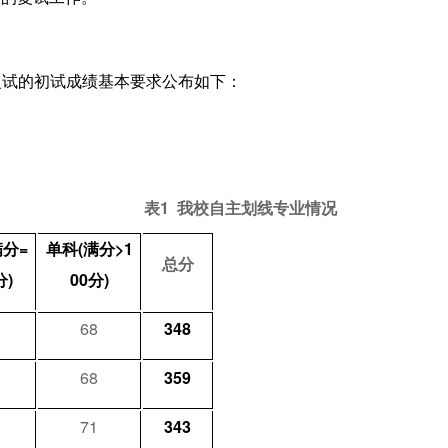
复试的初试成绩基本要求公布如下：
1
表
我校自主划线专业情况
=
(
>1
满分
单科
满分
总分
)
00
)
分
分
68
348
68
359
71
343