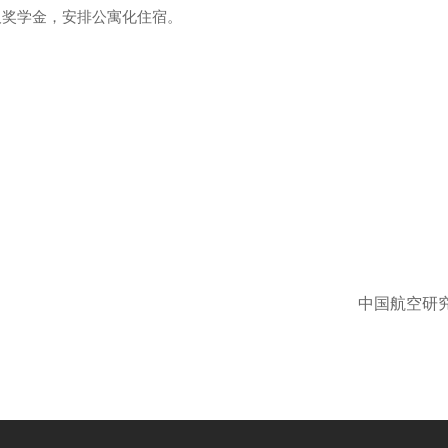
及奖学金，安排公寓化住宿。
研究院623