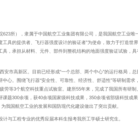
院
所），隶属于中国航空工业集团有限公司，是我国航空工业唯
623
度工具的提供者、飞行器强度设计的验证者
为使命，致力于打造世
”
工具，承担从材料、元件、部件到整机结构的地面强度验证试验，具
西安市高新区。目前已经形成
一个总部、两个中心
的运行格局，总
“
”
研中心。围绕飞行器
安全性、可靠性、经济性、舒适性
等研制需求
“
”
疲劳等
个航空科技重点试验室。建所
年来，完成了我国所有研制
3
55
研课题
余项，获
余项国家级科技成果，
余项省部级科技成果
300
40
350
。为我国航空工业的发展和国防现代化建设做出了突出贡献。
设计与工程专业的优秀应届本科生报考我所工学硕士研究生。