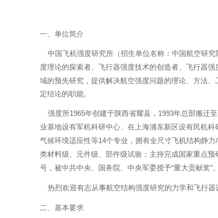
一、单位简介
中国飞机强度研究所（招生单位名称：中国航空研究
度理论的探索者、飞行器强度技术的创造者、飞行器强
域的预先研究，提供解决航空强度问题的理论、方法、
定结论的职能。
强度所
年创建于陕西省耀县，
年总部搬迁至
1965
1993
业基地设有军机科研中心、在上海浦东新区设有民机科
气候环境适应性等
个专业，拥有全尺寸飞机结构静力
14
/
类材料级、元件级、部件级试验；主持完成国家重点预
号，被中共中央、国务院、中央军委授予
重大贡献奖
“
”
热烈欢迎有志从事航空结构强度研究的力学和飞行器
二、基本要求