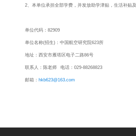
、本单位承担全部学费，并发放助学津贴，生活补贴
2
单位代码：
82909
单位名称
招生
：中国航空研究院
所
(
)
623
地址：西安市雁塔区电子二路
号
86
联系人：陈老师
电话：
029-88268823
邮箱：
hkb623@163.com
中国航空