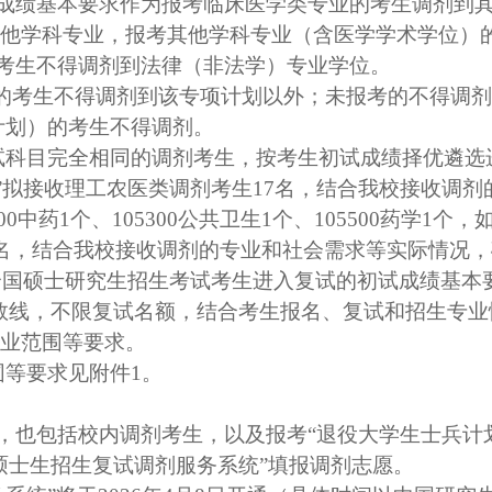
成绩基本要求作为报考临床医学类专业的考生调剂到
他
学科
专业，报考其他
学科
专业（含医学学术学位）
考生不得
调剂到
法律（非法学）专业学位。
”的考生不得调剂到该
专项
计划以外
；
未报考的不得调剂
计划）的考生不得调剂。
试科目完全相同的调剂考生，按考生初试成绩择优遴选
”拟接收理工农医类调剂考生
17
名，结合我校接收调剂
00
中药
1
个、
105300
公共卫生
1
个、
105500
药学
1
个，
名，结合我校接收调剂的专业和社会需求等实际情况，
全国硕士研究生招生考试考生进入复试的初试成绩基本
数线，不限复试名额，结合考生报名、复试和招生专
业范围等要求。
围等要求见附件
1
。
，也包括校内调剂考生，以及报考“退役大学生士兵计
硕士生招生复试调剂服务系统”填报调剂志愿。