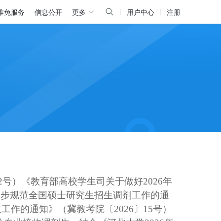
推免服务
信息公开
更多
用户中心
注册
2
号）《
教育部高校学生司
关于做好
202
6
年
一步规范全国硕士研究生招生调剂工作的通
取工作的通知》（冀教考院
〔
202
6
〕
15
号）