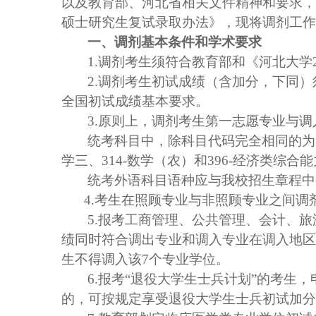
以及教育部、河北省相关
文件精神和要求
，
硕士研究生复试录取办法》，
现将调剂工作
一、
调剂基本条件和学术要求
1.
调剂考生须
符合
教育部和
《河北大学
2
.
调剂考生
初试成绩（含加分，下同）
全国初试成绩基本要求。
3.
原则上，调剂考生第一志愿专业与调
统考科目中，除科目代码完全相同的为
学三、
314-
数学（农）和
396-
经济类综合能
统考外语科目语种应与我校招生
章程
中
4.
考生在照顾专业与非照顾专业之间调
5
.
报考工商管理、公共管理、会计、旅
绩同时符合调出专业和调入专业在调入地区
生不得调入该
7
个专业学位。
6
.
报考“退役大学生士兵计划”的考生
的，可按规定享受退役大学生士兵初试加分