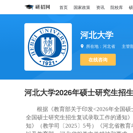
首页
国家政策
资讯
院校库
硕
河北大学
所在地：河北省
主管

在线咨询
河北大学2026年硕士研究生招
根据《教育部关于印发
<202
6
年全国硕
全国硕士研究生
招生
复试录取工作的通知》
知》（教学司
〔
202
5
〕
5
号）《河北省教育