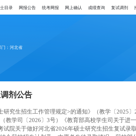
士目录
网报公告
统考网报
网上确认
成绩查询
复试调剂
部门：河北省
生调剂公告
士研究生招生工作管理规定
>
的通知》（教学〔
202
5
〕
（教学司〔
202
6
〕
3
号）
《教育部高校学生司关于进
考试院关于做好河北省
2026
年硕士研究生招生复试录