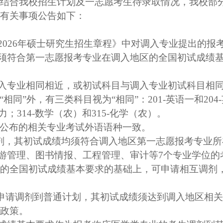
结合我校招生计划及一志愿考生待录取情况，我校部
有关事项公告如下
：
202
6
年硕士研究生招生
章程
》中
对
调入专业
提出的报
须
符合第一志愿报考专业在调入地区的全国初试成绩
入专业相同相近，或初试科目与调入专业初试科目相
“相同”外，有三类科目视为“相同”：
201-
英语一和
204-
力；
314-
数学（农）和
315-
化学（农）。
公布的相关专业考试外语语种一致。
剂，其初试成绩均须符合调入地区第一志愿报考专业所
游管理、图书情报、工程管理、审计等
7
个专业学位的
的全国初试成绩基本要求的基础上，可申请相互调剂
，申请调剂到普通计划，其初试成绩须达到调入地区相
政策。