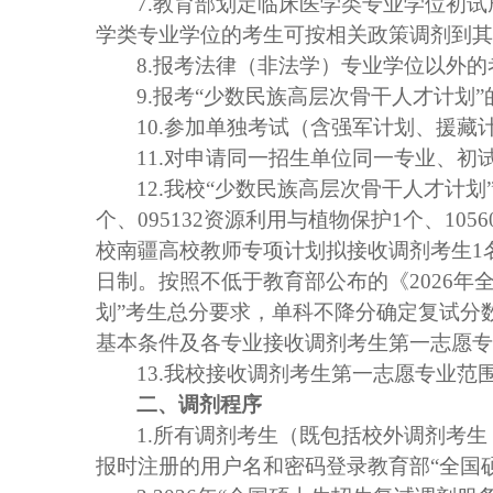
7
.
教育部划定临床医学类专业学位初试
学类专业学位的考生可按相关政策调剂到其
8
.
报考法律（非法学）专业学位
以外
的
9
.
报考
“少数民族高层次骨干人才计划
10
.
参加单独考试（含强军计划、援藏
11.
对申请同一招生单位同一专业、初
12.
我校“少数民族高层次骨干人才计划
个、
095132
资源利用与植物保护
1
个、
1056
校南疆高校教师专项计划拟接收调剂考生
1
日制。按照不低于教育部公布的《
2026
年
划”考生总分要求，单科不降分确定复试分
基本条件及各专业接收调剂考生第一志愿专
13.
我校接收调剂考生第一志愿专业范
二、调剂程序
1.
所有调剂考生（既包括校外调剂考生
报时注册的用户名和密码登录教育部“全国