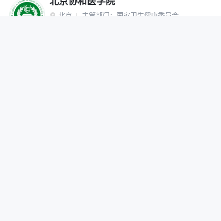
北京协和医学院
北京
主管部门：
国家卫生健康委员会

“双一流”建设高校
研究生院
网报公告
招生简章
在线咨询
调剂办法
首都医科大学
北京
主管部门：
北京市

网报公告
招生简章
在线咨询
调剂办法
北京中医药大学
北京
主管部门：
教育部

“双一流”建设高校
网报公告
招生简章
在线咨询
调剂办法