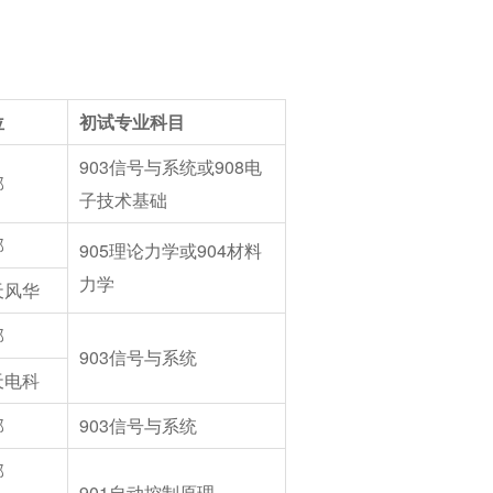
位
初试专业科目
903
信号与系统或908电
部
子技术基础
部
905
理论力学或904材料
力学
天风华
部
903
信号与系统
天电科
部
903
信号与系统
部
901
自动控制原理