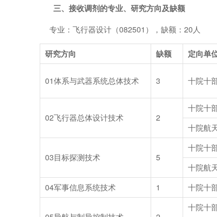
三、接收调剂的专业、研究方向及缺额
专业：飞行器设计（082501），缺额：20人
研究方向
缺额
定向单
01
体系与武器系统总体技术
3
十院十
十院十
02
飞行器总体设计技术
2
十院航
十院十
03
目标探测技术
5
十院航
04
军事信息系统技术
1
十院十
十院十
05
导航与制导控制技术
2