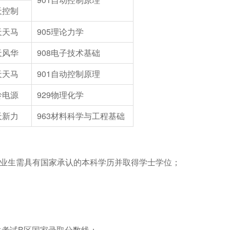
天控制
天天马
905
理论力学
天风华
908
电子技术基础
天天马
901
自动控制原理
岭电源
929
物理化学
天新力
963
材料科学与工程基础
业生需具有国家承认的本科学历并取得学士学位；
生考试B区国家录取分数线；