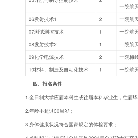
十院航
06
发射技术1
2
十院航
07
测试测控技术
1
十院航
08
发射技术2
1
十院航
09
化学电源技术
2
十院梅
10
材料、制造及自动化技术
1
十院航
四、报名条件
1.
全日制大学应届本科生或往届本科毕业生，往届毕
2.
年龄不超过30周岁；
3.
身体健康状况符合国家规定的体检要求；
4.
单科和总成绩初试分均满足2021年全国硕士研究