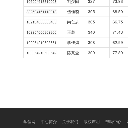
刘少阳
327
73.98
106994613319908
伍佳蕊
305
68.50
832694161113018
尚仁志
305
66.75
102134000005485
王彪
340
71.43
103354000903900
李佳炫
308
62.99
100064210503551
陈芃全
309
77.89
100064210503542
学信网
中心简介
关于我们
版权声明
帮助中心